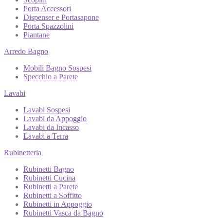
Porta Accessori
Dispenser e Portasapone
Porta Spazzolini
Piantane
Arredo Bagno
Mobili Bagno Sospesi
Specchio a Parete
Lavabi
Lavabi Sospesi
Lavabi da Appoggio
Lavabi da Incasso
Lavabi a Terra
Rubinetteria
Rubinetti Bagno
Rubinetti Cucina
Rubinetti a Parete
Rubinetti a Soffitto
Rubinetti in Appoggio
Rubinetti Vasca da Bagno