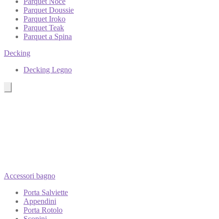
Parquet Noce
Parquet Doussie
Parquet Iroko
Parquet Teak
Parquet a Spina
Decking
Decking Legno
Accessori bagno
Porta Salviette
Appendini
Porta Rotolo
Scopini