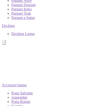
Parquet Noce
Parquet Doussie
Parquet Iroko
Parquet Teak
Parquet a Spina
Decking
Decking Legno
Accessori bagno
Porta Salviette
Appendini
Porta Rotolo
Scopini