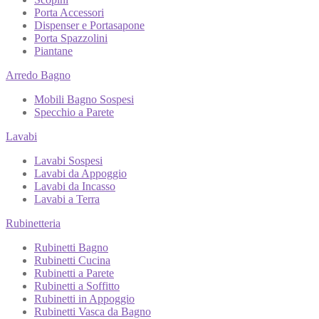
Porta Accessori
Dispenser e Portasapone
Porta Spazzolini
Piantane
Arredo Bagno
Mobili Bagno Sospesi
Specchio a Parete
Lavabi
Lavabi Sospesi
Lavabi da Appoggio
Lavabi da Incasso
Lavabi a Terra
Rubinetteria
Rubinetti Bagno
Rubinetti Cucina
Rubinetti a Parete
Rubinetti a Soffitto
Rubinetti in Appoggio
Rubinetti Vasca da Bagno