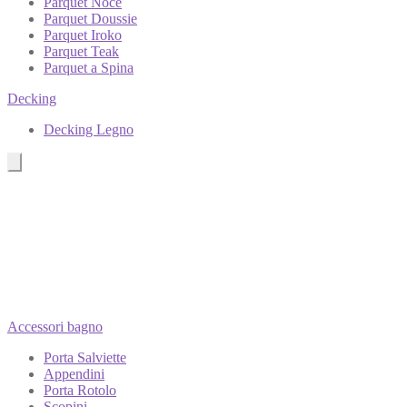
Parquet Noce
Parquet Doussie
Parquet Iroko
Parquet Teak
Parquet a Spina
Decking
Decking Legno
Accessori bagno
Porta Salviette
Appendini
Porta Rotolo
Scopini