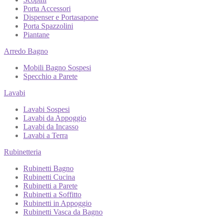
Porta Accessori
Dispenser e Portasapone
Porta Spazzolini
Piantane
Arredo Bagno
Mobili Bagno Sospesi
Specchio a Parete
Lavabi
Lavabi Sospesi
Lavabi da Appoggio
Lavabi da Incasso
Lavabi a Terra
Rubinetteria
Rubinetti Bagno
Rubinetti Cucina
Rubinetti a Parete
Rubinetti a Soffitto
Rubinetti in Appoggio
Rubinetti Vasca da Bagno