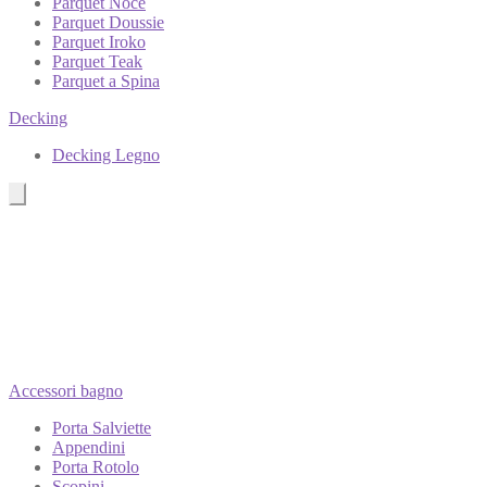
Parquet Noce
Parquet Doussie
Parquet Iroko
Parquet Teak
Parquet a Spina
Decking
Decking Legno
Accessori bagno
Porta Salviette
Appendini
Porta Rotolo
Scopini