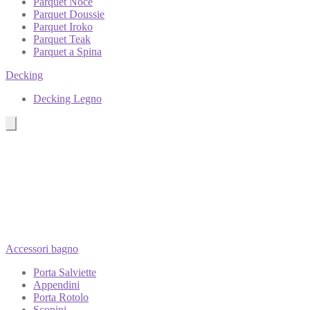
Parquet Noce
Parquet Doussie
Parquet Iroko
Parquet Teak
Parquet a Spina
Decking
Decking Legno
Accessori bagno
Porta Salviette
Appendini
Porta Rotolo
Scopini