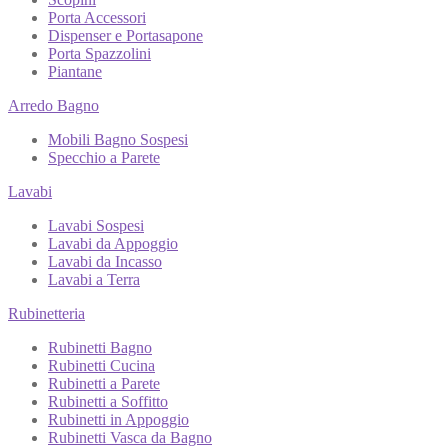
Porta Accessori
Dispenser e Portasapone
Porta Spazzolini
Piantane
Arredo Bagno
Mobili Bagno Sospesi
Specchio a Parete
Lavabi
Lavabi Sospesi
Lavabi da Appoggio
Lavabi da Incasso
Lavabi a Terra
Rubinetteria
Rubinetti Bagno
Rubinetti Cucina
Rubinetti a Parete
Rubinetti a Soffitto
Rubinetti in Appoggio
Rubinetti Vasca da Bagno