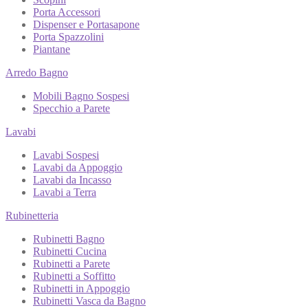
Porta Accessori
Dispenser e Portasapone
Porta Spazzolini
Piantane
Arredo Bagno
Mobili Bagno Sospesi
Specchio a Parete
Lavabi
Lavabi Sospesi
Lavabi da Appoggio
Lavabi da Incasso
Lavabi a Terra
Rubinetteria
Rubinetti Bagno
Rubinetti Cucina
Rubinetti a Parete
Rubinetti a Soffitto
Rubinetti in Appoggio
Rubinetti Vasca da Bagno