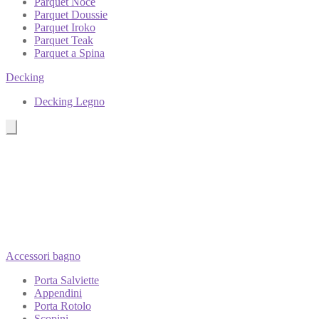
Parquet Noce
Parquet Doussie
Parquet Iroko
Parquet Teak
Parquet a Spina
Decking
Decking Legno
Accessori bagno
Porta Salviette
Appendini
Porta Rotolo
Scopini