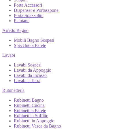
Porta Accessori
Dispenser e Portasapone
Porta Spazzolini
Piantane
Arredo Bagno
Mobili Bagno Sospesi
Specchio a Parete
Lavabi
Lavabi Sospesi
Lavabi da Appoggio
Lavabi da Incasso
Lavabi a Terra
Rubinetteria
Rubinetti Bagno
Rubinetti Cucina
Rubinetti a Parete
Rubinetti a Soffitto
Rubinetti in Appoggio
Rubinetti Vasca da Bagno