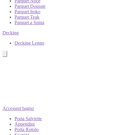
Parquet Noce
Parquet Doussie
Parquet Iroko
Parquet Teak
Parquet a Spina
Decking
Decking Legno
Accessori bagno
Porta Salviette
Appendini
Porta Rotolo
Scopini