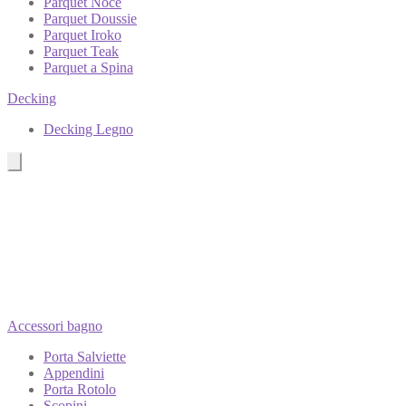
Parquet Noce
Parquet Doussie
Parquet Iroko
Parquet Teak
Parquet a Spina
Decking
Decking Legno
Accessori bagno
Porta Salviette
Appendini
Porta Rotolo
Scopini