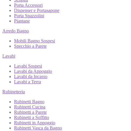
Porta Accessori
Dispenser e Portasapone
Porta Spazzolini
Piantane
Arredo Bagno
Mobili Bagno Sospesi
Specchio a Parete
Lavabi
Lavabi Sospesi
Lavabi da Appoggio
Lavabi da Incasso
Lavabi a Terra
Rubinetteria
Rubinetti Bagno
Rubinetti Cucina
Rubinetti a Parete
Rubinetti a Soffitto
Rubinetti in Appoggio
Rubinetti Vasca da Bagno