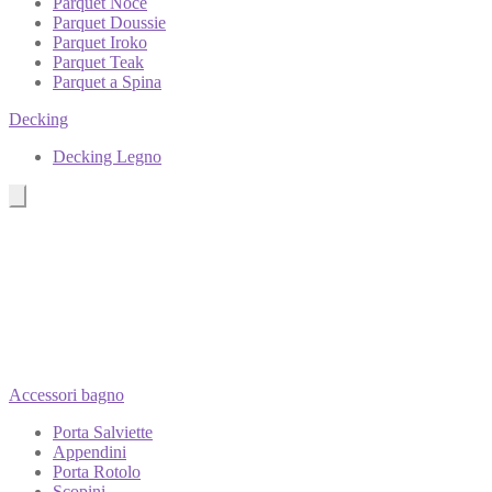
Parquet Noce
Parquet Doussie
Parquet Iroko
Parquet Teak
Parquet a Spina
Decking
Decking Legno
Accessori bagno
Porta Salviette
Appendini
Porta Rotolo
Scopini