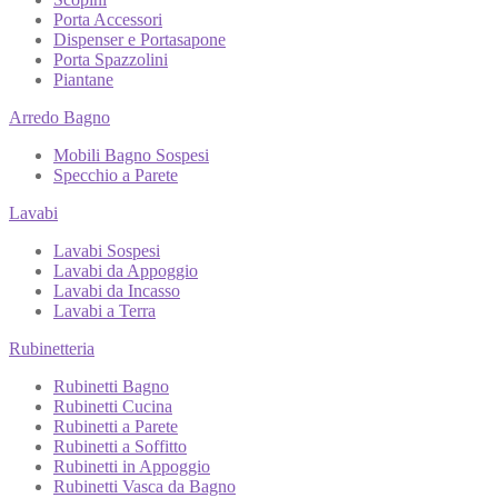
Porta Accessori
Dispenser e Portasapone
Porta Spazzolini
Piantane
Arredo Bagno
Mobili Bagno Sospesi
Specchio a Parete
Lavabi
Lavabi Sospesi
Lavabi da Appoggio
Lavabi da Incasso
Lavabi a Terra
Rubinetteria
Rubinetti Bagno
Rubinetti Cucina
Rubinetti a Parete
Rubinetti a Soffitto
Rubinetti in Appoggio
Rubinetti Vasca da Bagno