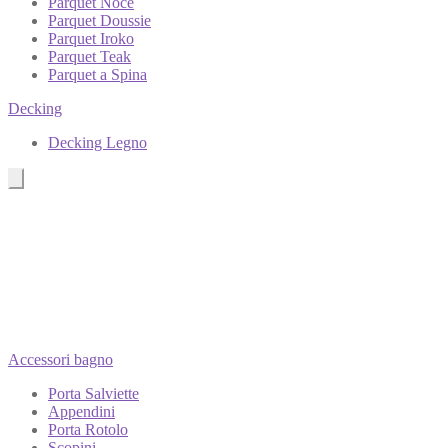
Parquet Noce
Parquet Doussie
Parquet Iroko
Parquet Teak
Parquet a Spina
Decking
Decking Legno
Accessori bagno
Porta Salviette
Appendini
Porta Rotolo
Scopini