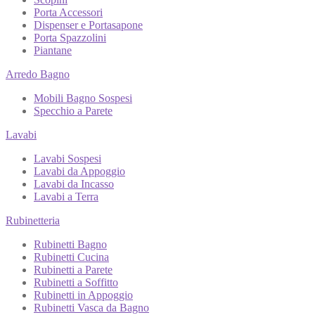
Porta Accessori
Dispenser e Portasapone
Porta Spazzolini
Piantane
Arredo Bagno
Mobili Bagno Sospesi
Specchio a Parete
Lavabi
Lavabi Sospesi
Lavabi da Appoggio
Lavabi da Incasso
Lavabi a Terra
Rubinetteria
Rubinetti Bagno
Rubinetti Cucina
Rubinetti a Parete
Rubinetti a Soffitto
Rubinetti in Appoggio
Rubinetti Vasca da Bagno