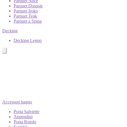
Parquet Noce
Parquet Doussie
Parquet Iroko
Parquet Teak
Parquet a Spina
Decking
Decking Legno
Accessori bagno
Porta Salviette
Appendini
Porta Rotolo
Scopini