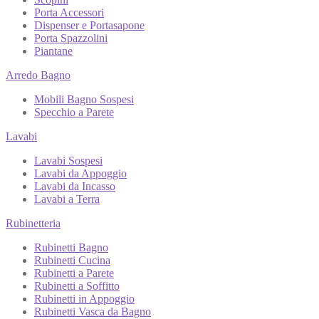
Porta Accessori
Dispenser e Portasapone
Porta Spazzolini
Piantane
Arredo Bagno
Mobili Bagno Sospesi
Specchio a Parete
Lavabi
Lavabi Sospesi
Lavabi da Appoggio
Lavabi da Incasso
Lavabi a Terra
Rubinetteria
Rubinetti Bagno
Rubinetti Cucina
Rubinetti a Parete
Rubinetti a Soffitto
Rubinetti in Appoggio
Rubinetti Vasca da Bagno