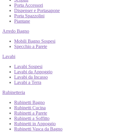
Porta Accessori
Dispenser e Portasapone
Porta Spazzolini
Piantane
Arredo Bagno
Mobili Bagno Sospesi
Specchio a Parete
Lavabi
Lavabi Sospesi
Lavabi da Appoggio
Lavabi da Incasso
Lavabi a Terra
Rubinetteria
Rubinetti Bagno
Rubinetti Cucina
Rubinetti a Parete
Rubinetti a Soffitto
Rubinetti in Appoggio
Rubinetti Vasca da Bagno