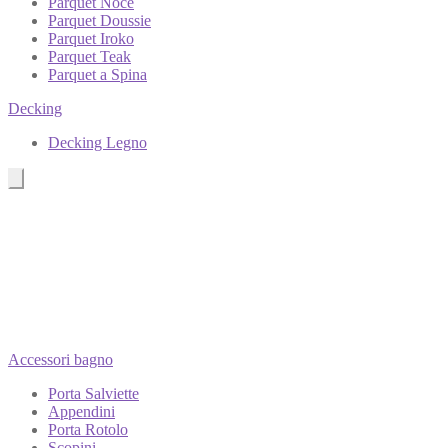
Parquet Noce
Parquet Doussie
Parquet Iroko
Parquet Teak
Parquet a Spina
Decking
Decking Legno
Accessori bagno
Porta Salviette
Appendini
Porta Rotolo
Scopini