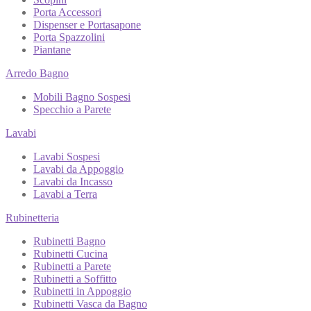
Porta Accessori
Dispenser e Portasapone
Porta Spazzolini
Piantane
Arredo Bagno
Mobili Bagno Sospesi
Specchio a Parete
Lavabi
Lavabi Sospesi
Lavabi da Appoggio
Lavabi da Incasso
Lavabi a Terra
Rubinetteria
Rubinetti Bagno
Rubinetti Cucina
Rubinetti a Parete
Rubinetti a Soffitto
Rubinetti in Appoggio
Rubinetti Vasca da Bagno