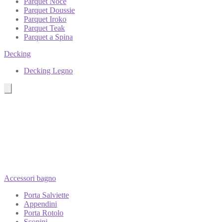
Parquet Noce
Parquet Doussie
Parquet Iroko
Parquet Teak
Parquet a Spina
Decking
Decking Legno
Accessori bagno
Porta Salviette
Appendini
Porta Rotolo
Scopini