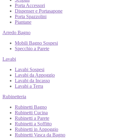
Porta Accessori
Dispenser e Portasapone
Porta Spazzolini
Piantane
Arredo Bagno
Mobili Bagno Sospesi
Specchio a Parete
Lavabi
Lavabi Sospesi
Lavabi da Appoggio
Lavabi da Incasso
Lavabi a Terra
Rubinetteria
Rubinetti Bagno
Rubinetti Cucina
Rubinetti a Parete
Rubinetti a Soffitto
Rubinetti in Appoggio
Rubinetti Vasca da Bagno