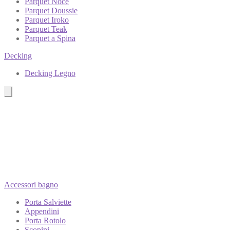
Parquet Noce
Parquet Doussie
Parquet Iroko
Parquet Teak
Parquet a Spina
Decking
Decking Legno
Accessori bagno
Porta Salviette
Appendini
Porta Rotolo
Scopini