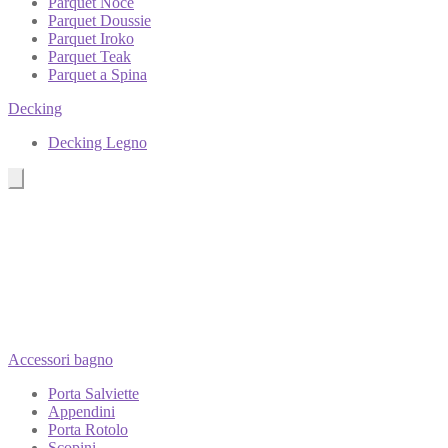
Parquet Noce
Parquet Doussie
Parquet Iroko
Parquet Teak
Parquet a Spina
Decking
Decking Legno
Accessori bagno
Porta Salviette
Appendini
Porta Rotolo
Scopini