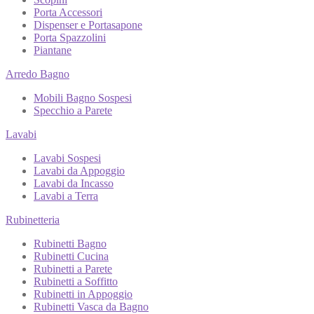
Porta Accessori
Dispenser e Portasapone
Porta Spazzolini
Piantane
Arredo Bagno
Mobili Bagno Sospesi
Specchio a Parete
Lavabi
Lavabi Sospesi
Lavabi da Appoggio
Lavabi da Incasso
Lavabi a Terra
Rubinetteria
Rubinetti Bagno
Rubinetti Cucina
Rubinetti a Parete
Rubinetti a Soffitto
Rubinetti in Appoggio
Rubinetti Vasca da Bagno