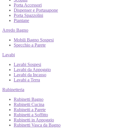
Porta Accessori
Dispenser e Portasapone
Porta Spazzolini
Piantane
Arredo Bagno
Mobili Bagno Sospesi
Specchio a Parete
Lavabi
Lavabi Sospesi
Lavabi da Appoggio
Lavabi da Incasso
Lavabi a Terra
Rubinetteria
Rubinetti Bagno
Rubinetti Cucina
Rubinetti a Parete
Rubinetti a Soffitto
Rubinetti in Appoggio
Rubinetti Vasca da Bagno