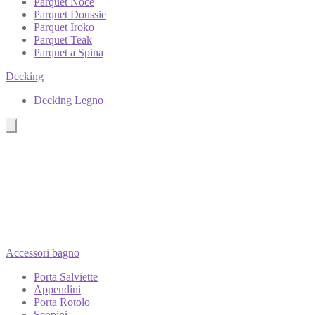
Parquet Noce
Parquet Doussie
Parquet Iroko
Parquet Teak
Parquet a Spina
Decking
Decking Legno
Accessori bagno
Porta Salviette
Appendini
Porta Rotolo
Scopini