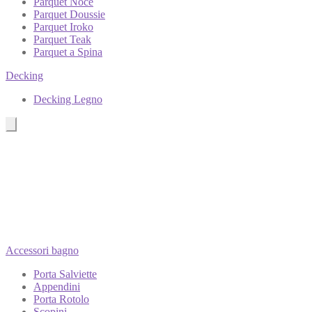
Parquet Noce
Parquet Doussie
Parquet Iroko
Parquet Teak
Parquet a Spina
Decking
Decking Legno
Accessori bagno
Porta Salviette
Appendini
Porta Rotolo
Scopini