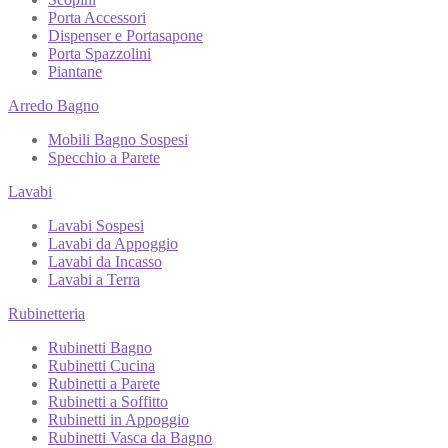
Porta Accessori
Dispenser e Portasapone
Porta Spazzolini
Piantane
Arredo Bagno
Mobili Bagno Sospesi
Specchio a Parete
Lavabi
Lavabi Sospesi
Lavabi da Appoggio
Lavabi da Incasso
Lavabi a Terra
Rubinetteria
Rubinetti Bagno
Rubinetti Cucina
Rubinetti a Parete
Rubinetti a Soffitto
Rubinetti in Appoggio
Rubinetti Vasca da Bagno