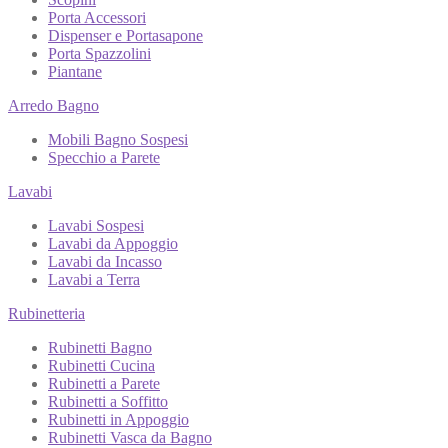
Porta Accessori
Dispenser e Portasapone
Porta Spazzolini
Piantane
Arredo Bagno
Mobili Bagno Sospesi
Specchio a Parete
Lavabi
Lavabi Sospesi
Lavabi da Appoggio
Lavabi da Incasso
Lavabi a Terra
Rubinetteria
Rubinetti Bagno
Rubinetti Cucina
Rubinetti a Parete
Rubinetti a Soffitto
Rubinetti in Appoggio
Rubinetti Vasca da Bagno