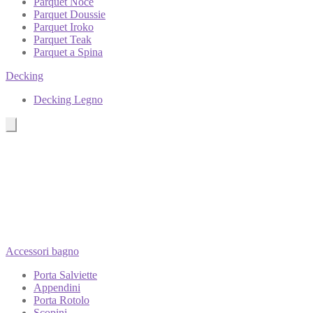
Parquet Noce
Parquet Doussie
Parquet Iroko
Parquet Teak
Parquet a Spina
Decking
Decking Legno
Accessori bagno
Porta Salviette
Appendini
Porta Rotolo
Scopini