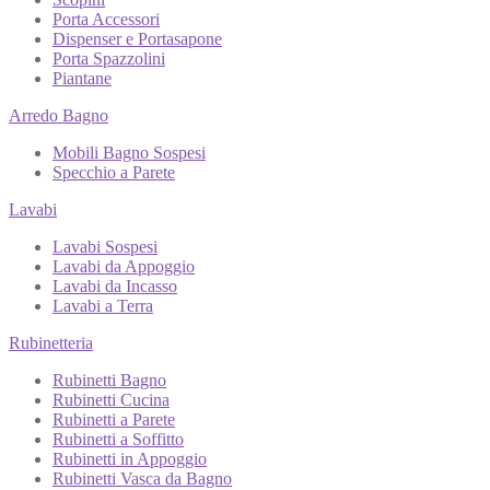
Porta Accessori
Dispenser e Portasapone
Porta Spazzolini
Piantane
Arredo Bagno
Mobili Bagno Sospesi
Specchio a Parete
Lavabi
Lavabi Sospesi
Lavabi da Appoggio
Lavabi da Incasso
Lavabi a Terra
Rubinetteria
Rubinetti Bagno
Rubinetti Cucina
Rubinetti a Parete
Rubinetti a Soffitto
Rubinetti in Appoggio
Rubinetti Vasca da Bagno