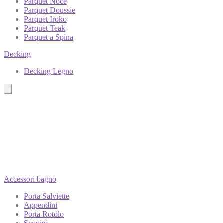
Parquet Noce
Parquet Doussie
Parquet Iroko
Parquet Teak
Parquet a Spina
Decking
Decking Legno
Accessori bagno
Porta Salviette
Appendini
Porta Rotolo
Scopini