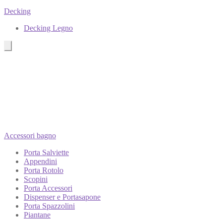
Decking
Decking Legno
Accessori bagno
Porta Salviette
Appendini
Porta Rotolo
Scopini
Porta Accessori
Dispenser e Portasapone
Porta Spazzolini
Piantane