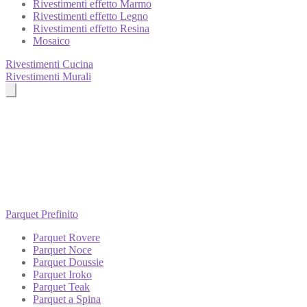
Rivestimenti effetto Marmo
Rivestimenti effetto Legno
Rivestimenti effetto Resina
Mosaico
Rivestimenti Cucina
Rivestimenti Murali
Parquet Prefinito
Parquet Rovere
Parquet Noce
Parquet Doussie
Parquet Iroko
Parquet Teak
Parquet a Spina