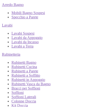
Arredo Bagno
Mobili Bagno Sospesi
Specchio a Parete
Lavabi
Lavabi Sospesi
Lavabi da Appoggio
Lavabi da Incasso
Lavabi a Terra
Rubinetteria
Rubinetti Bagno
Rubinetti Cucina
Rubinetti a Parete
Rubinetti a Soffitto
Rubinetti in Appoggio
Rubinetti Vasca da Bagno
Bracci per Soffioni
Soffioni
Soffioni Laterali
Colonne Doccia
Kit Doccia