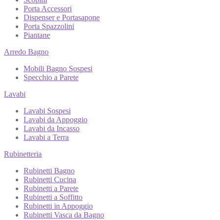
Porta Accessori
Dispenser e Portasapone
Porta Spazzolini
Piantane
Arredo Bagno
Mobili Bagno Sospesi
Specchio a Parete
Lavabi
Lavabi Sospesi
Lavabi da Appoggio
Lavabi da Incasso
Lavabi a Terra
Rubinetteria
Rubinetti Bagno
Rubinetti Cucina
Rubinetti a Parete
Rubinetti a Soffitto
Rubinetti in Appoggio
Rubinetti Vasca da Bagno