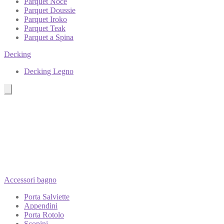
Parquet Noce
Parquet Doussie
Parquet Iroko
Parquet Teak
Parquet a Spina
Decking
Decking Legno
Accessori bagno
Porta Salviette
Appendini
Porta Rotolo
Scopini