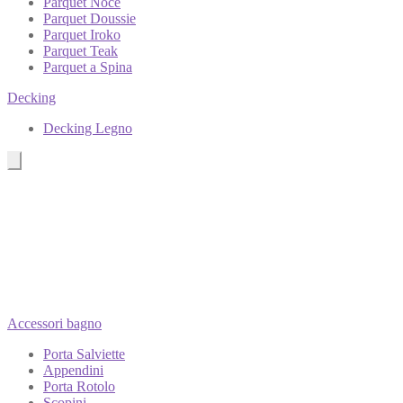
Parquet Noce
Parquet Doussie
Parquet Iroko
Parquet Teak
Parquet a Spina
Decking
Decking Legno
Accessori bagno
Porta Salviette
Appendini
Porta Rotolo
Scopini