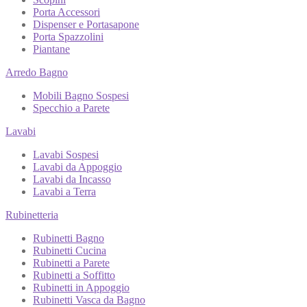
Porta Accessori
Dispenser e Portasapone
Porta Spazzolini
Piantane
Arredo Bagno
Mobili Bagno Sospesi
Specchio a Parete
Lavabi
Lavabi Sospesi
Lavabi da Appoggio
Lavabi da Incasso
Lavabi a Terra
Rubinetteria
Rubinetti Bagno
Rubinetti Cucina
Rubinetti a Parete
Rubinetti a Soffitto
Rubinetti in Appoggio
Rubinetti Vasca da Bagno