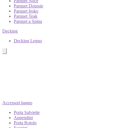
Parquet Noce
Parquet Doussie
Parquet Iroko
Parquet Teak
Parquet a Spina
Decking
Decking Legno
Accessori bagno
Porta Salviette
Appendini
Porta Rotolo
Scopini