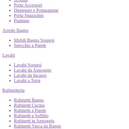
Porta Accessori
Dispenser e Portasapone
Porta Spazzolini
Piantane
Arredo Bagno
Mobili Bagno Sospesi
Specchio a Parete
Lavabi
Lavabi Sospesi
Lavabi da Appoggio
Lavabi da Incasso
Lavabi a Terra
Rubinetteria
Rubinetti Bagno
Rubinetti Cucina
Rubinetti a Parete
Rubinetti a Soffitto
Rubinetti in Appoggio
Rubinetti Vasca da Bagno