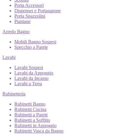
Porta Accessori
Dispenser e Portasapone
Porta Spazzolini
Piantane
Arredo Bagno
Mobili Bagno Sospesi
Specchio a Parete
Lavabi
Lavabi Sospesi
Lavabi da Appoggio
Lavabi da Incasso
Lavabi a Terra
Rubinetteria
Rubinetti Bagno
Rubinetti Cucina
Rubinetti a Parete
Rubinetti a Soffitto
Rubinetti in Appoggio
Rubinetti Vasca da Bagno