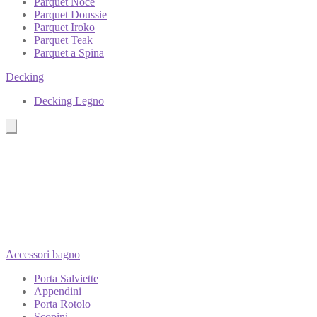
Parquet Noce
Parquet Doussie
Parquet Iroko
Parquet Teak
Parquet a Spina
Decking
Decking Legno
Accessori bagno
Porta Salviette
Appendini
Porta Rotolo
Scopini