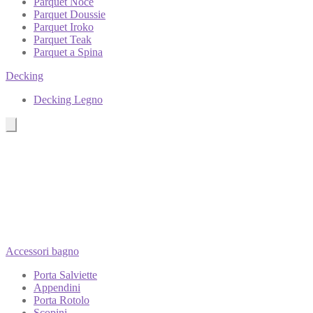
Parquet Noce
Parquet Doussie
Parquet Iroko
Parquet Teak
Parquet a Spina
Decking
Decking Legno
Accessori bagno
Porta Salviette
Appendini
Porta Rotolo
Scopini