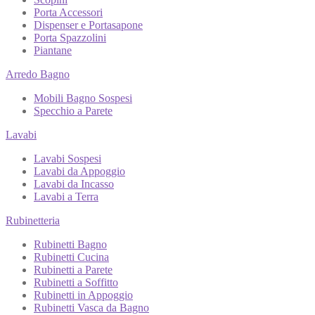
Porta Accessori
Dispenser e Portasapone
Porta Spazzolini
Piantane
Arredo Bagno
Mobili Bagno Sospesi
Specchio a Parete
Lavabi
Lavabi Sospesi
Lavabi da Appoggio
Lavabi da Incasso
Lavabi a Terra
Rubinetteria
Rubinetti Bagno
Rubinetti Cucina
Rubinetti a Parete
Rubinetti a Soffitto
Rubinetti in Appoggio
Rubinetti Vasca da Bagno