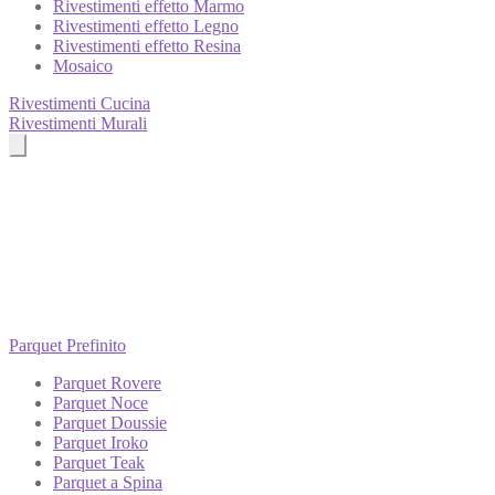
Rivestimenti effetto Marmo
Rivestimenti effetto Legno
Rivestimenti effetto Resina
Mosaico
Rivestimenti Cucina
Rivestimenti Murali
Parquet Prefinito
Parquet Rovere
Parquet Noce
Parquet Doussie
Parquet Iroko
Parquet Teak
Parquet a Spina