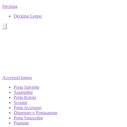
Decking
Decking Legno
Accessori bagno
Porta Salviette
Appendini
Porta Rotolo
Scopini
Porta Accessori
Dispenser e Portasapone
Porta Spazzolini
Piantane