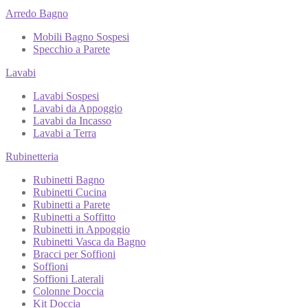
Arredo Bagno
Mobili Bagno Sospesi
Specchio a Parete
Lavabi
Lavabi Sospesi
Lavabi da Appoggio
Lavabi da Incasso
Lavabi a Terra
Rubinetteria
Rubinetti Bagno
Rubinetti Cucina
Rubinetti a Parete
Rubinetti a Soffitto
Rubinetti in Appoggio
Rubinetti Vasca da Bagno
Bracci per Soffioni
Soffioni
Soffioni Laterali
Colonne Doccia
Kit Doccia