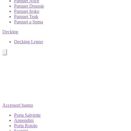
Parquet Noce
Parquet Doussie
Parquet Iroko
Parquet Teak
Parquet a Spina
Decking
Decking Legno
Accessori bagno
Porta Salviette
Appendini
Porta Rotolo
Scopini