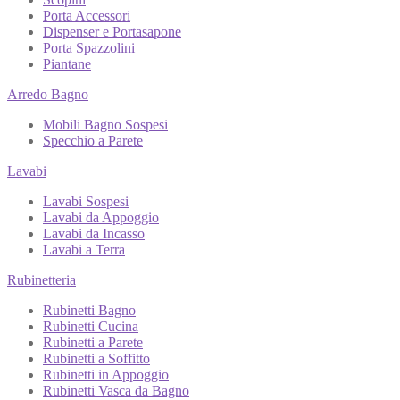
Porta Accessori
Dispenser e Portasapone
Porta Spazzolini
Piantane
Arredo Bagno
Mobili Bagno Sospesi
Specchio a Parete
Lavabi
Lavabi Sospesi
Lavabi da Appoggio
Lavabi da Incasso
Lavabi a Terra
Rubinetteria
Rubinetti Bagno
Rubinetti Cucina
Rubinetti a Parete
Rubinetti a Soffitto
Rubinetti in Appoggio
Rubinetti Vasca da Bagno